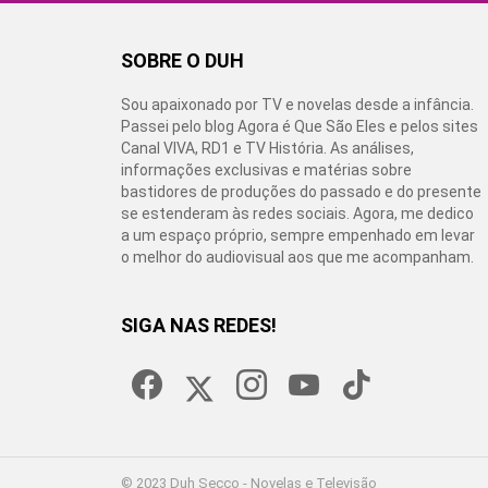
SOBRE O DUH
Sou apaixonado por TV e novelas desde a infância.
Passei pelo blog Agora é Que São Eles e pelos sites
Canal VIVA, RD1 e TV História. As análises,
informações exclusivas e matérias sobre
bastidores de produções do passado e do presente
se estenderam às redes sociais. Agora, me dedico
a um espaço próprio, sempre empenhado em levar
o melhor do audiovisual aos que me acompanham.
SIGA NAS REDES!
facebook
twitter
instagram
youtube
tiktok
© 2023 Duh Secco - Novelas e Televisão