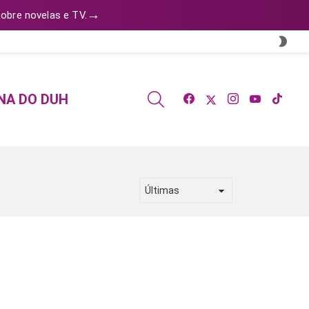
→
obre novelas e TV.
SWI
SKIN
facebook
twitter
instagram
youtube
tiktok
SEARCH
NA DO DUH