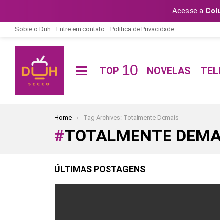
Acesse a
Col
Sobre o Duh
Entre em contato
Política de Privacidade
10
TOP
NOVELAS
TEL
Menu
You are here:
Home
Tag Archives: Totalmente Demais
TOTALMENTE DEMA
ÚLTIMAS POSTAGENS