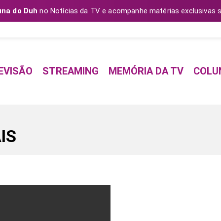
una do Duh
no Notícias da TV e acompanhe matérias exclusivas s
EVISÃO
STREAMING
MEMÓRIA DA TV
COLU
IS