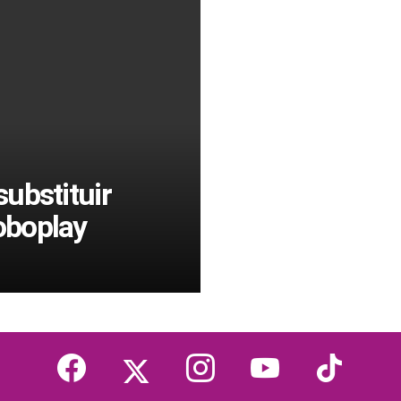
ubstituir
oboplay
facebook
twitter
instagram
youtube
tiktok