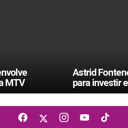
envolve
Astrid Fontene
da MTV
para investir 
facebook
twitter
instagram
youtube
tiktok