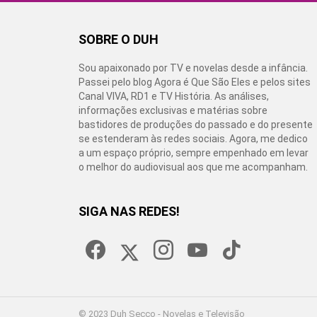
SOBRE O DUH
Sou apaixonado por TV e novelas desde a infância.
Passei pelo blog Agora é Que São Eles e pelos sites
Canal VIVA, RD1 e TV História. As análises,
informações exclusivas e matérias sobre
bastidores de produções do passado e do presente
se estenderam às redes sociais. Agora, me dedico
a um espaço próprio, sempre empenhado em levar
o melhor do audiovisual aos que me acompanham.
SIGA NAS REDES!
facebook
twitter
instagram
youtube
tiktok
© 2023 Duh Secco - Novelas e Televisão