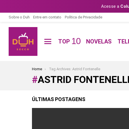
Acesse a
Col
Sobre o Duh
Entre em contato
Política de Privacidade
10
TOP
NOVELAS
TEL
Menu
You are here:
Home
Tag Archives: Astrid Fontenelle
ASTRID FONTENELL
ÚLTIMAS POSTAGENS