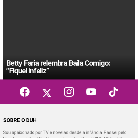
Betty Faria relembra Baila Comigo:
“Fiquei infeliz”
facebook
twitter
instagram
youtube
tiktok
SOBRE O DUH
Sou apaixonado por TV e novelas desde a infância. Passei pelo