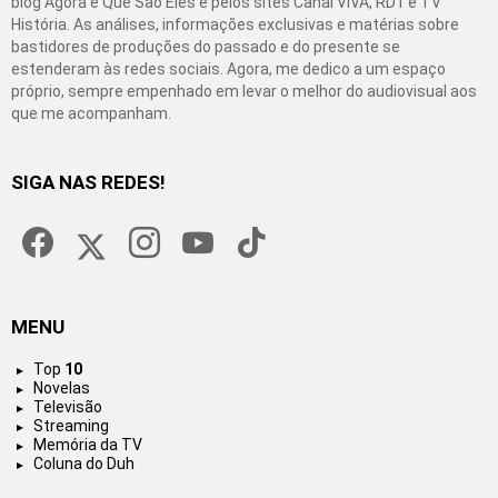
blog Agora é Que São Eles e pelos sites Canal VIVA, RD1 e TV
História. As análises, informações exclusivas e matérias sobre
bastidores de produções do passado e do presente se
estenderam às redes sociais. Agora, me dedico a um espaço
próprio, sempre empenhado em levar o melhor do audiovisual aos
que me acompanham.
SIGA NAS REDES!
facebook
twitter
instagram
youtube
tiktok
MENU
Top
10
Novelas
Televisão
Streaming
Memória da TV
Coluna do Duh