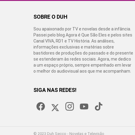
SOBRE O DUH
Sou apaixonado por TV e novelas desde a infância.
Passei pelo blog Agora é Que São Eles e pelos sites
Canal VIVA, RD1 e TV História. As análises,
informações exclusivas e matérias sobre
bastidores de produções do passado e do presente
se estenderam às redes sociais. Agora, me dedico
a um espaço próprio, sempre empenhado em levar
o melhor do audiovisual aos que me acompanham.
SIGA NAS REDES!
facebook
twitter
instagram
youtube
tiktok
© 2023 Duh Secco - Novelas e Televisão