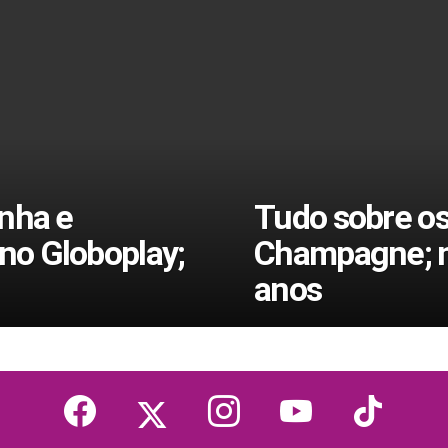
nha e
Tudo sobre os
no Globoplay;
Champagne; n
anos
facebook
twitter
instagram
youtube
tiktok