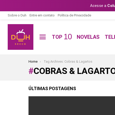
Acesse a
Col
Sobre o Duh
Entre em contato
Política de Privacidade
10
TOP
NOVELAS
TEL
Menu
You are here:
Home
Tag Archives: Cobras & Lagartos
COBRAS & LAGART
ÚLTIMAS POSTAGENS