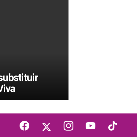
ubstituir
Viva
facebook
twitter
instagram
youtube
tiktok