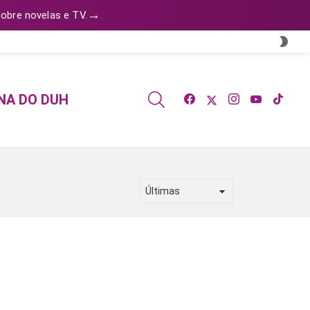
→
obre novelas e TV.
SWI
SKIN
facebook
twitter
instagram
youtube
tiktok
SEARCH
NA DO DUH