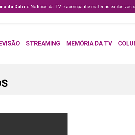
una do Duh
no Notícias da TV e acompanhe matérias exclusivas s
EVISÃO
STREAMING
MEMÓRIA DA TV
COLU
OS