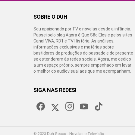
SOBRE O DUH
Sou apaixonado por TV e novelas desde a infância.
Passei pelo blog Agora é Que São Eles e pelos sites
Canal VIVA, RD1 e TV História. As análises,
informações exclusivas e matérias sobre
bastidores de produções do passado e do presente
se estenderam às redes sociais. Agora, me dedico
a um espaço próprio, sempre empenhado em levar
o melhor do audiovisual aos que me acompanham.
SIGA NAS REDES!
facebook
twitter
instagram
youtube
tiktok
© 2023 Duh Secco - Novelas e Televisão