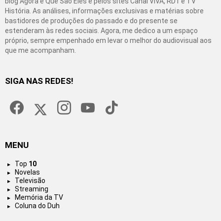
blog Agora é Que São Eles e pelos sites Canal VIVA, RD1 e TV
História. As análises, informações exclusivas e matérias sobre
bastidores de produções do passado e do presente se
estenderam às redes sociais. Agora, me dedico a um espaço
próprio, sempre empenhado em levar o melhor do audiovisual aos
que me acompanham.
SIGA NAS REDES!
facebook
twitter
instagram
youtube
tiktok
MENU
Top
10
Novelas
Televisão
Streaming
Memória da TV
Coluna do Duh