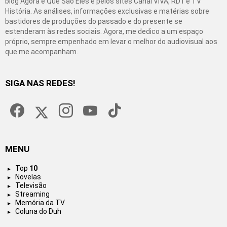
blog Agora é Que São Eles e pelos sites Canal VIVA, RD1 e TV
História. As análises, informações exclusivas e matérias sobre
bastidores de produções do passado e do presente se
estenderam às redes sociais. Agora, me dedico a um espaço
próprio, sempre empenhado em levar o melhor do audiovisual aos
que me acompanham.
SIGA NAS REDES!
facebook
twitter
instagram
youtube
tiktok
MENU
Top
10
Novelas
Televisão
Streaming
Memória da TV
Coluna do Duh