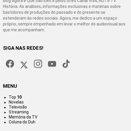
blog Agora é Que São Eles e pelos sites Canal VIVA, RD1 e TV
História. As análises, informações exclusivas e matérias sobre
bastidores de produções do passado e do presente se
estenderam às redes sociais. Agora, me dedico a um espaço
próprio, sempre empenhado em levar o melhor do audiovisual aos
que me acompanham.
SIGA NAS REDES!
facebook
twitter
instagram
youtube
tiktok
MENU
Top
10
Novelas
Televisão
Streaming
Memória da TV
Coluna do Duh