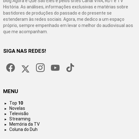
blog Agora é Que São Eles e pelos sites Canal VIVA, RD1 e TV
História. As análises, informações exclusivas e matérias sobre
bastidores de produções do passado e do presente se
estenderam às redes sociais. Agora, me dedico a um espaço
próprio, sempre empenhado em levar o melhor do audiovisual aos
que me acompanham.
SIGA NAS REDES!
facebook
twitter
instagram
youtube
tiktok
MENU
Top
10
Novelas
Televisão
Streaming
Memória da TV
Coluna do Duh