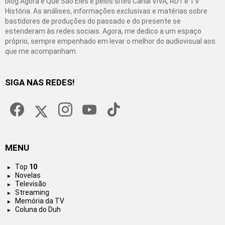
blog Agora é Que São Eles e pelos sites Canal VIVA, RD1 e TV
História. As análises, informações exclusivas e matérias sobre
bastidores de produções do passado e do presente se
estenderam às redes sociais. Agora, me dedico a um espaço
próprio, sempre empenhado em levar o melhor do audiovisual aos
que me acompanham.
SIGA NAS REDES!
facebook
twitter
instagram
youtube
tiktok
MENU
Top
10
Novelas
Televisão
Streaming
Memória da TV
Coluna do Duh