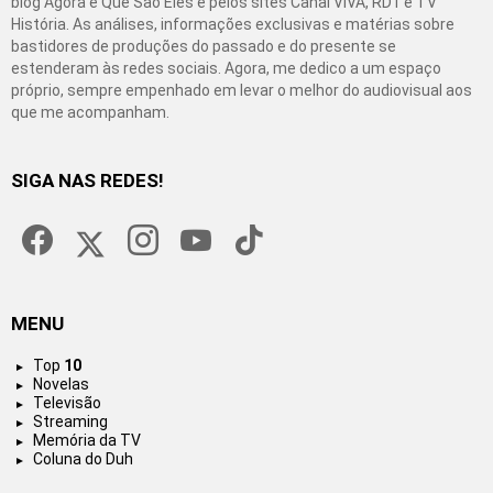
blog Agora é Que São Eles e pelos sites Canal VIVA, RD1 e TV
História. As análises, informações exclusivas e matérias sobre
bastidores de produções do passado e do presente se
estenderam às redes sociais. Agora, me dedico a um espaço
próprio, sempre empenhado em levar o melhor do audiovisual aos
que me acompanham.
SIGA NAS REDES!
facebook
twitter
instagram
youtube
tiktok
MENU
Top
10
Novelas
Televisão
Streaming
Memória da TV
Coluna do Duh