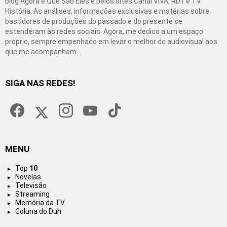
blog Agora é Que São Eles e pelos sites Canal VIVA, RD1 e TV
História. As análises, informações exclusivas e matérias sobre
bastidores de produções do passado e do presente se
estenderam às redes sociais. Agora, me dedico a um espaço
próprio, sempre empenhado em levar o melhor do audiovisual aos
que me acompanham.
SIGA NAS REDES!
facebook
twitter
instagram
youtube
tiktok
MENU
Top
10
Novelas
Televisão
Streaming
Memória da TV
Coluna do Duh