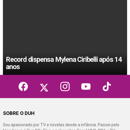
Record dispensa Mylena Ciribelli após 14
anos
facebook
twitter
instagram
youtube
tiktok
SOBRE O DUH
Sou apaixonado por TV e novelas desde a infância. Passei pelo