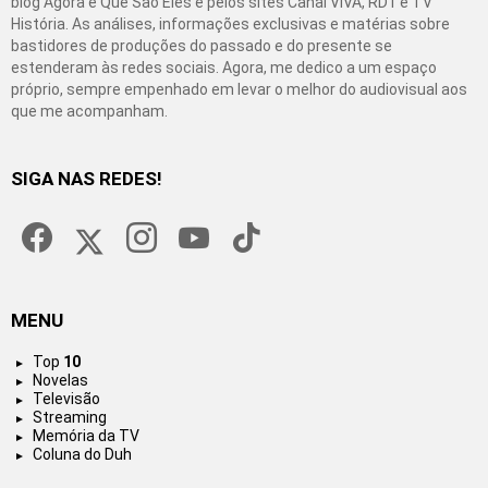
blog Agora é Que São Eles e pelos sites Canal VIVA, RD1 e TV
História. As análises, informações exclusivas e matérias sobre
bastidores de produções do passado e do presente se
estenderam às redes sociais. Agora, me dedico a um espaço
próprio, sempre empenhado em levar o melhor do audiovisual aos
que me acompanham.
SIGA NAS REDES!
facebook
twitter
instagram
youtube
tiktok
MENU
Top
10
Novelas
Televisão
Streaming
Memória da TV
Coluna do Duh