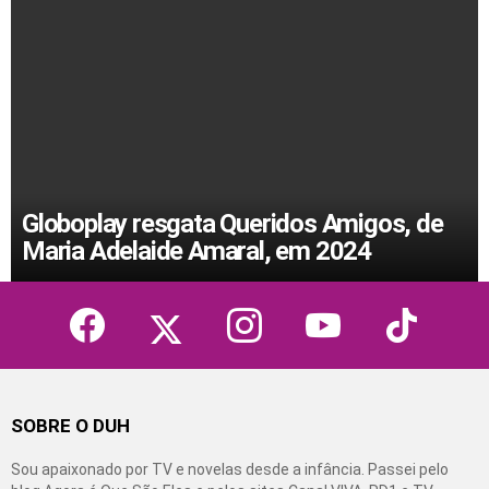
Globoplay resgata Queridos Amigos, de
Maria Adelaide Amaral, em 2024
facebook
twitter
instagram
youtube
tiktok
SOBRE O DUH
Sou apaixonado por TV e novelas desde a infância. Passei pelo