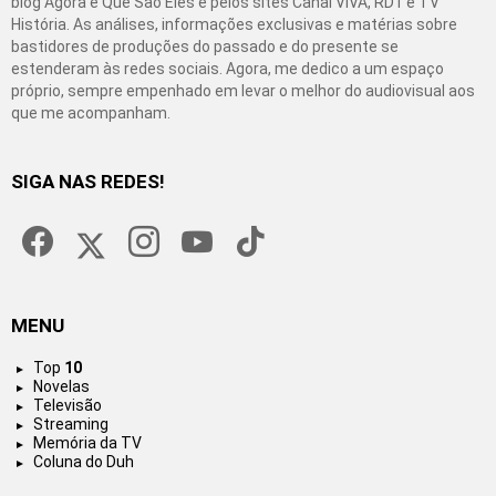
blog Agora é Que São Eles e pelos sites Canal VIVA, RD1 e TV
História. As análises, informações exclusivas e matérias sobre
bastidores de produções do passado e do presente se
estenderam às redes sociais. Agora, me dedico a um espaço
próprio, sempre empenhado em levar o melhor do audiovisual aos
que me acompanham.
SIGA NAS REDES!
facebook
twitter
instagram
youtube
tiktok
MENU
Top
10
Novelas
Televisão
Streaming
Memória da TV
Coluna do Duh