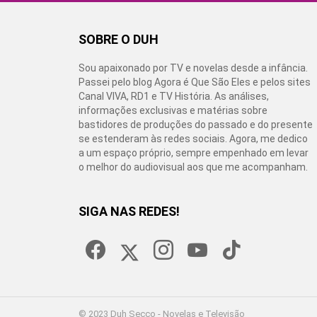
SOBRE O DUH
Sou apaixonado por TV e novelas desde a infância.
Passei pelo blog Agora é Que São Eles e pelos sites
Canal VIVA, RD1 e TV História. As análises,
informações exclusivas e matérias sobre
bastidores de produções do passado e do presente
se estenderam às redes sociais. Agora, me dedico
a um espaço próprio, sempre empenhado em levar
o melhor do audiovisual aos que me acompanham.
SIGA NAS REDES!
facebook
twitter
instagram
youtube
tiktok
© 2023 Duh Secco - Novelas e Televisão