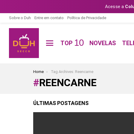
Acesse a
Col
Sobre o Duh
Entre em contato
Política de Privacidade
10
TOP
NOVELAS
TEL
Menu
You are here:
Home
Tag Archives: Reencarne
REENCARNE
ÚLTIMAS POSTAGENS