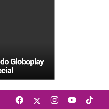
 do Globoplay
cial
facebook
twitter
instagram
youtube
tiktok