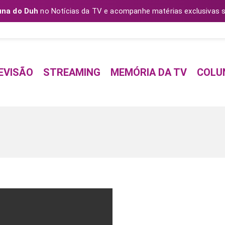
una do Duh
no Notícias da TV e acompanhe matérias exclusivas s
EVISÃO
STREAMING
MEMÓRIA DA TV
COLU