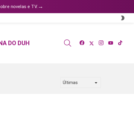
→
obre novelas e TV.
SWI
SKIN
facebook
twitter
instagram
youtube
tiktok
SEARCH
NA DO DUH