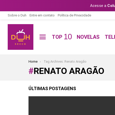
Acesse a
Col
Sobre o Duh
Entre em contato
Política de Privacidade
10
TOP
NOVELAS
TEL
Menu
You are here:
Home
Tag Archives: Renato Aragão
RENATO ARAGÃO
ÚLTIMAS POSTAGENS