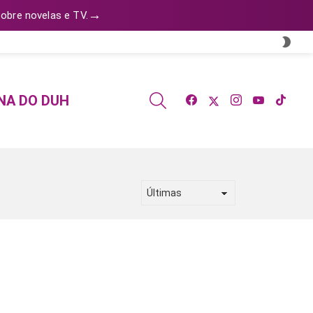
→
obre novelas e TV.
SWI
SKIN
facebook
twitter
instagram
youtube
tiktok
SEARCH
NA DO DUH