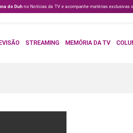
una do Duh
no Notícias da TV e acompanhe matérias exclusivas s
EVISÃO
STREAMING
MEMÓRIA DA TV
COLU