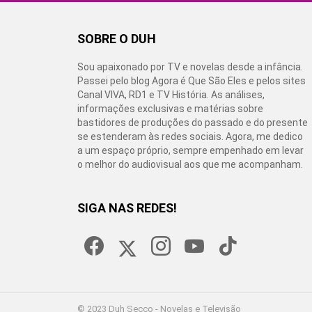
SOBRE O DUH
Sou apaixonado por TV e novelas desde a infância.
Passei pelo blog Agora é Que São Eles e pelos sites
Canal VIVA, RD1 e TV História. As análises,
informações exclusivas e matérias sobre
bastidores de produções do passado e do presente
se estenderam às redes sociais. Agora, me dedico
a um espaço próprio, sempre empenhado em levar
o melhor do audiovisual aos que me acompanham.
SIGA NAS REDES!
facebook
twitter
instagram
youtube
tiktok
© 2023 Duh Secco - Novelas e Televisão