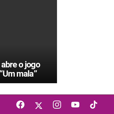
 abre o jogo
 “Um mala”
facebook
twitter
instagram
youtube
tiktok