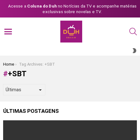
Acesse a
Coluna do Duh
no Notícias da TV e acompanhe matérias
exclusivas sobre novelas e TV.
S
Menu
S
S
You are here:
Home
Tag Archives: +SBT
+SBT
ÚLTIMAS POSTAGENS