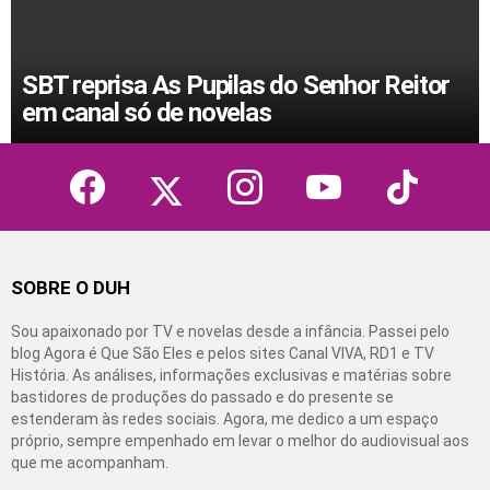
SBT reprisa As Pupilas do Senhor Reitor
em canal só de novelas
facebook
twitter
instagram
youtube
tiktok
SOBRE O DUH
Sou apaixonado por TV e novelas desde a infância. Passei pelo
blog Agora é Que São Eles e pelos sites Canal VIVA, RD1 e TV
História. As análises, informações exclusivas e matérias sobre
bastidores de produções do passado e do presente se
estenderam às redes sociais. Agora, me dedico a um espaço
próprio, sempre empenhado em levar o melhor do audiovisual aos
que me acompanham.