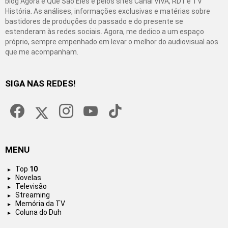
blog Agora é Que São Eles e pelos sites Canal VIVA, RD1 e TV
História. As análises, informações exclusivas e matérias sobre
bastidores de produções do passado e do presente se
estenderam às redes sociais. Agora, me dedico a um espaço
próprio, sempre empenhado em levar o melhor do audiovisual aos
que me acompanham.
SIGA NAS REDES!
facebook
twitter
instagram
youtube
tiktok
MENU
Top
10
Novelas
Televisão
Streaming
Memória da TV
Coluna do Duh