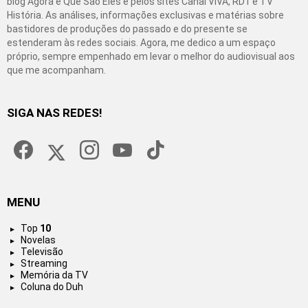
blog Agora é Que São Eles e pelos sites Canal VIVA, RD1 e TV
História. As análises, informações exclusivas e matérias sobre
bastidores de produções do passado e do presente se
estenderam às redes sociais. Agora, me dedico a um espaço
próprio, sempre empenhado em levar o melhor do audiovisual aos
que me acompanham.
SIGA NAS REDES!
facebook
twitter
instagram
youtube
tiktok
MENU
Top
10
Novelas
Televisão
Streaming
Memória da TV
Coluna do Duh