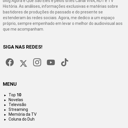
blog Agora é Que São Eles e pelos sites Canal VIVA, RD1 e TV
História. As análises, informações exclusivas e matérias sobre
bastidores de produções do passado e do presente se
estenderam às redes sociais. Agora, me dedico a um espaço
próprio, sempre empenhado em levar o melhor do audiovisual aos
que me acompanham.
SIGA NAS REDES!
facebook
twitter
instagram
youtube
tiktok
MENU
Top
10
Novelas
Televisão
Streaming
Memória da TV
Coluna do Duh