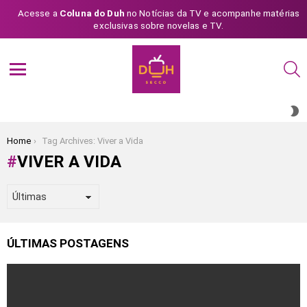
Acesse a
Coluna do Duh
no Notícias da TV e acompanhe matérias
exclusivas sobre novelas e TV.
S
Menu
S
S
You are here:
Home
Tag Archives: Viver a Vida
VIVER A VIDA
ÚLTIMAS POSTAGENS