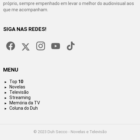
próprio, sempre empenhado em levar o melhor do audiovisual aos
que me acompanham.
SIGA NAS REDES!
facebook
twitter
instagram
youtube
tiktok
MENU
Top
10
Novelas
Televisão
Streaming
Memória da TV
Coluna do Duh
© 2023 Duh Secco - Novelas e Televisão