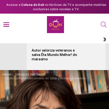
Acesse a
Coluna do Duh
no Notícias da TV e acompanhe matérias
exclusivas sobre novelas e TV.
S
Menu
S
S
ÚLTIMAS
POSTAGENS
Autor valoriza veteranos e
salva Êta Mundo Melhor! do
marasmo
You are here:
Home
Coluna do Duh Secco
Globo compromete novelas ao optar por mais do mesmo