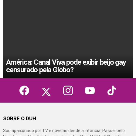
América: Canal Viva pode exibir beijo gay
censurado pela Globo?
facebook
twitter
instagram
youtube
tiktok
SOBRE O DUH
Sou apaixonado por TV e novelas desde a infância. Passei pelo