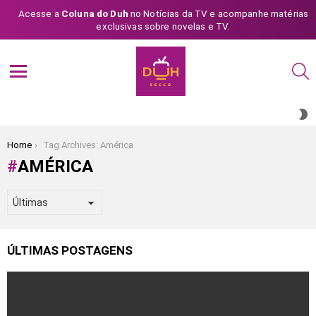
Acesse a
Coluna do Duh
no Notícias da TV e acompanhe matérias
exclusivas sobre novelas e TV.
S
Menu
S
S
You are here:
Home
Tag Archives: América
AMÉRICA
ÚLTIMAS POSTAGENS