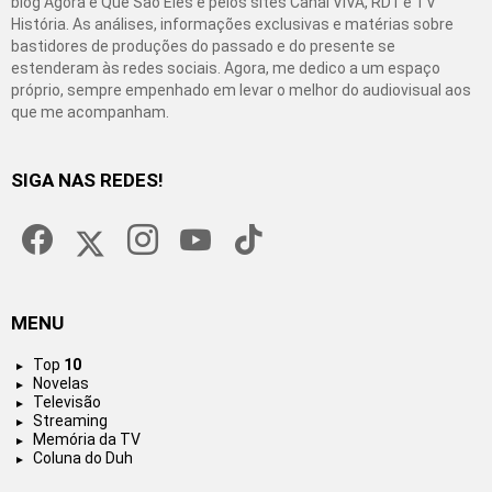
blog Agora é Que São Eles e pelos sites Canal VIVA, RD1 e TV
História. As análises, informações exclusivas e matérias sobre
bastidores de produções do passado e do presente se
estenderam às redes sociais. Agora, me dedico a um espaço
próprio, sempre empenhado em levar o melhor do audiovisual aos
que me acompanham.
SIGA NAS REDES!
facebook
twitter
instagram
youtube
tiktok
MENU
Top
10
Novelas
Televisão
Streaming
Memória da TV
Coluna do Duh