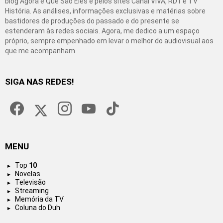
blog Agora é Que São Eles e pelos sites Canal VIVA, RD1 e TV
História. As análises, informações exclusivas e matérias sobre
bastidores de produções do passado e do presente se
estenderam às redes sociais. Agora, me dedico a um espaço
próprio, sempre empenhado em levar o melhor do audiovisual aos
que me acompanham.
SIGA NAS REDES!
facebook
twitter
instagram
youtube
tiktok
MENU
Top
10
Novelas
Televisão
Streaming
Memória da TV
Coluna do Duh