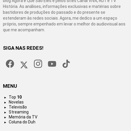
blog Agora é Que São Eles e pelos sites Canal VIVA, RD1 e TV
História. As análises, informações exclusivas e matérias sobre
bastidores de produções do passado e do presente se
estenderam às redes sociais. Agora, me dedico a um espaço
próprio, sempre empenhado em levar o melhor do audiovisual aos
que me acompanham.
SIGA NAS REDES!
facebook
twitter
instagram
youtube
tiktok
MENU
Top
10
Novelas
Televisão
Streaming
Memória da TV
Coluna do Duh