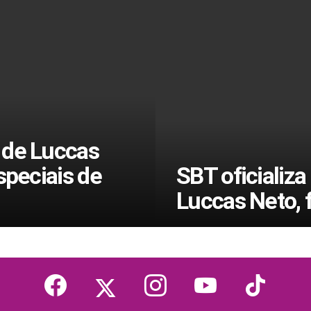
 de Luccas
speciais de
SBT oficializa
Luccas Neto,
facebook
twitter
instagram
youtube
tiktok