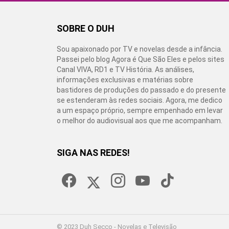
SOBRE O DUH
Sou apaixonado por TV e novelas desde a infância.
Passei pelo blog Agora é Que São Eles e pelos sites
Canal VIVA, RD1 e TV História. As análises,
informações exclusivas e matérias sobre
bastidores de produções do passado e do presente
se estenderam às redes sociais. Agora, me dedico
a um espaço próprio, sempre empenhado em levar
o melhor do audiovisual aos que me acompanham.
SIGA NAS REDES!
facebook
twitter
instagram
youtube
tiktok
© 2023 Duh Secco - Novelas e Televisão