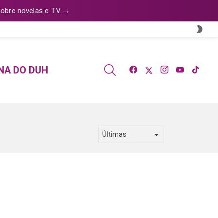
→
obre novelas e TV.
SWI
SKIN
facebook
twitter
instagram
youtube
tiktok
SEARCH
NA DO DUH