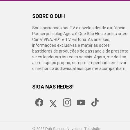
SOBRE O DUH
Sou apaixonado por TV e novelas desde a infância.
Passei pelo blog Agora é Que São Eles e pelos sites
Canal VIVA, RD1 e TV História. As análises,
informações exclusivas e matérias sobre
bastidores de produções do passado e do presente
se estenderam às redes sociais. Agora, me dedico
a um espaço próprio, sempre empenhado em levar
o melhor do audiovisual aos que me acompanham.
SIGA NAS REDES!
facebook
twitter
instagram
youtube
tiktok
© 2023 Duh Secco - Novelas e Televisão