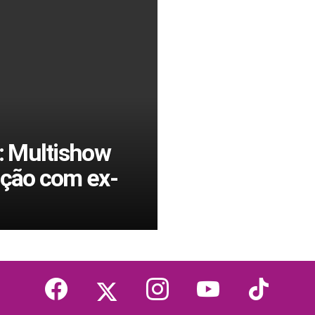
: Multishow
ação com ex-
facebook
twitter
instagram
youtube
tiktok