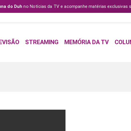
una do Duh
no Notícias da TV e acompanhe matérias exclusivas s
EVISÃO
STREAMING
MEMÓRIA DA TV
COLU