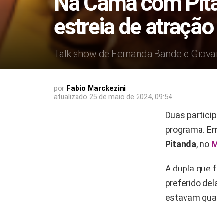
Na Cama com Pita
estreia de atraçã
Talk show de Fernanda Bande e Giova
por
Fabio Marckezini
atualizado
25 de maio de 2024, 09:54
Duas partici
programa. Em
Pitanda
, no
M
A dupla que 
preferido de
estavam qua