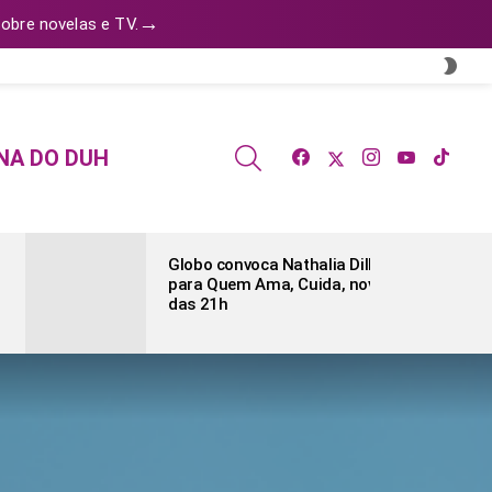
→
obre novelas e TV.
SWI
SKIN
facebook
twitter
instagram
youtube
tiktok
SEARCH
NA DO DUH
Globo convoca Nathalia Dill
para Quem Ama, Cuida, novela
das 21h