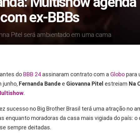
nda: Multishow agenda
o com ex-BBBs
nna Pitel será ambientado em uma cama
pantes do
BBB 24
assinaram contrato com a
Globo
para 
 junho,
Fernanda Bande
e
Giovanna Pitel
estreiam
Na 
ultishow
.
fez sucesso no Big Brother Brasil terá uma atração no 
las enquanto moradoras da casa mais vigiada do país: o 
se sempre deitadas.