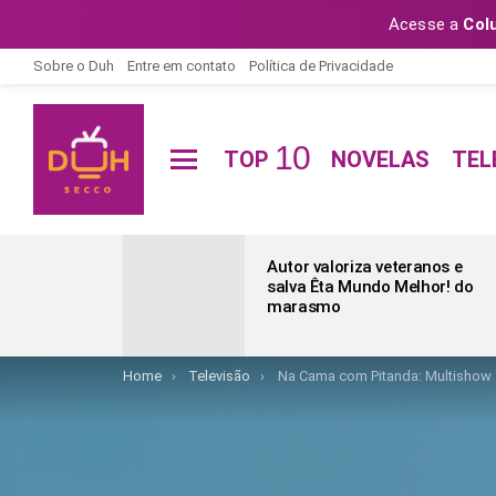
Acesse a
Col
Sobre o Duh
Entre em contato
Política de Privacidade
10
TOP
NOVELAS
TEL
Menu
ÚLTIMAS
POSTAGENS
Autor valoriza veteranos e
salva Êta Mundo Melhor! do
marasmo
You are here:
Home
Televisão
Na Cama com Pitanda: Multishow 