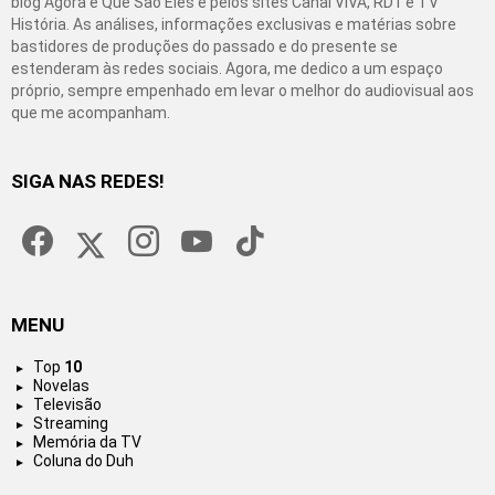
blog Agora é Que São Eles e pelos sites Canal VIVA, RD1 e TV
História. As análises, informações exclusivas e matérias sobre
bastidores de produções do passado e do presente se
estenderam às redes sociais. Agora, me dedico a um espaço
próprio, sempre empenhado em levar o melhor do audiovisual aos
que me acompanham.
SIGA NAS REDES!
facebook
twitter
instagram
youtube
tiktok
MENU
Top
10
Novelas
Televisão
Streaming
Memória da TV
Coluna do Duh