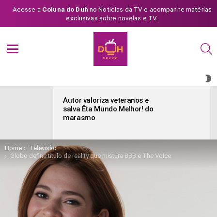
Acesse a
Coluna do Duh
no Notícias da TV e acompanhe matérias
exclusivas sobre novelas e TV.
S
Menu
S
S
ÚLTIMAS
POSTAGENS
Autor valoriza veteranos e
salva Êta Mundo Melhor! do
marasmo
You are here:
Home
Televisão
Globo define título de reality que mistura BBB e The Voice