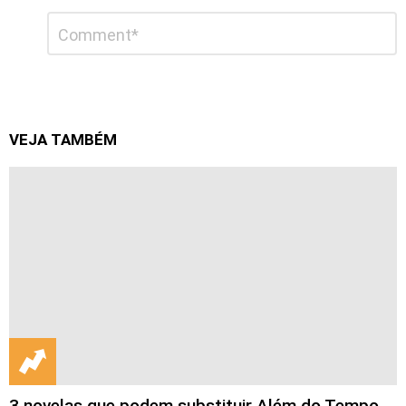
Deixe
Comentário
*
um
comentário
VEJA TAMBÉM
3 novelas que podem substituir Além do Tempo