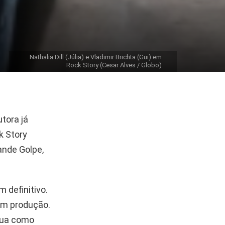
Nathalia Dill (Júlia) e Vladimir Brichta (Gui) em
Rock Story (Cesar Alves / Globo)
utora já
k Story
ande Golpe,
 definitivo.
 em produção.
tua como