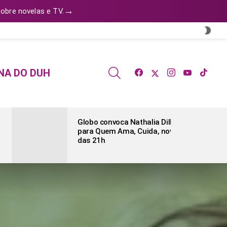
→
obre novelas e TV.
SWI
SKIN
facebook
twitter
instagram
youtube
tiktok
SEARCH
NA DO DUH
Globo convoca Nathalia Dill
para Quem Ama, Cuida, novela
das 21h