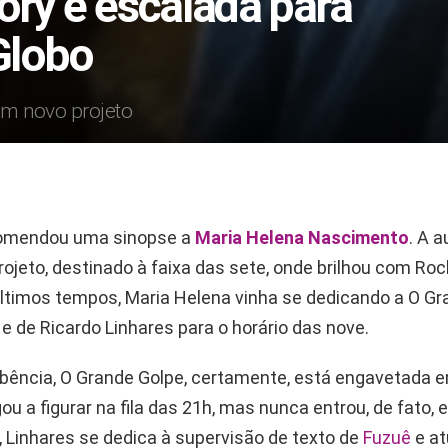
ory é escalada para
Globo
em novo projeto
mendou uma sinopse a
Maria Helena Nascimento
. A a
rojeto, destinado à faixa das sete, onde brilhou com Roc
últimos tempos, Maria Helena vinha se dedicando a O Gr
 e de Ricardo Linhares para o horário das nove.
ência, O Grande Golpe, certamente, está engavetada em
u a figurar na fila das 21h, mas nunca entrou, de fato,
Linhares se dedica à supervisão de texto de
Fuzuê
e a