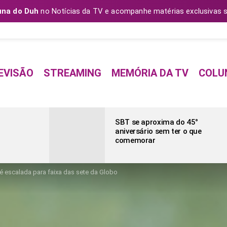
una do Duh
no Notícias da TV e acompanhe matérias exclusivas s
EVISÃO
STREAMING
MEMÓRIA DA TV
COLU
SBT se aproxima do 45°
aniversário sem ter o que
comemorar
é escalada para faixa das sete da Globo