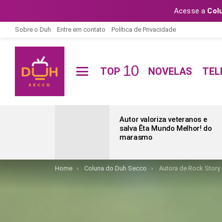
Acesse a
Col
Sobre o Duh
Entre em contato
Política de Privacidade
10
TOP
NOVELAS
TEL
Menu
ÚLTIMAS
POSTAGENS
Autor valoriza veteranos e
salva Êta Mundo Melhor! do
marasmo
You are here:
Home
Coluna do Duh Secco
Autora de Rock Story 