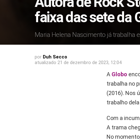
Autora de Rock St
faixa das sete da 
Maria Helena Nascimento já trabalha 
por
Duh Secco
atualizado
21 de dezembro de 2023, 12:04
A
Globo
enco
trabalha no p
(2016). Nos 
trabalho dela
Com a incumb
A trama chego
No momento, 