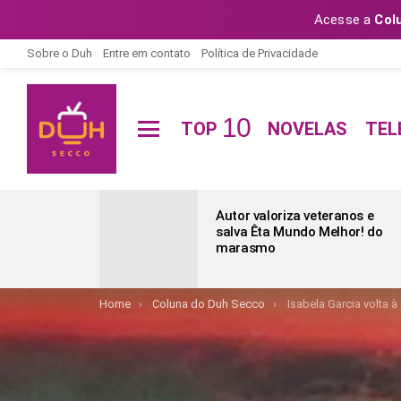
Acesse a
Col
Sobre o Duh
Entre em contato
Política de Privacidade
10
TOP
NOVELAS
TEL
Menu
ÚLTIMAS
POSTAGENS
Autor valoriza veteranos e
salva Êta Mundo Melhor! do
marasmo
You are here:
Home
Coluna do Duh Secco
Isabela Garcia volta 