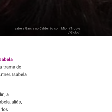
Isabela Garcia no Caldeirão com Mion (Trouva
/ Globo)
sabela
da trama de
utner. Isabela
in, a
bela, aliás,
rlos