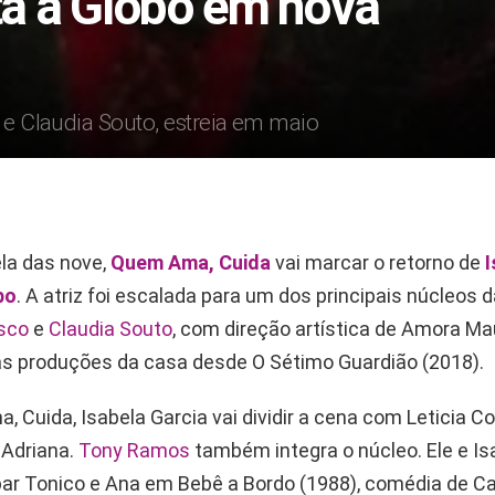
lta à Globo em nova
e Claudia Souto, estreia em maio
la das nove,
Quem Ama, Cuida
vai marcar o retorno de
I
bo
. A atriz foi escalada para um dos principais núcleos 
sco
e
Claudia Souto
, com direção artística de Amora Ma
as produções da casa desde O Sétimo Guardião (2018).
Cuida, Isabela Garcia vai dividir a cena com Leticia Col
 Adriana.
Tony Ramos
também integra o núcleo. Ele e Isa
ar Tonico e Ana em Bebê a Bordo (1988), comédia de Ca