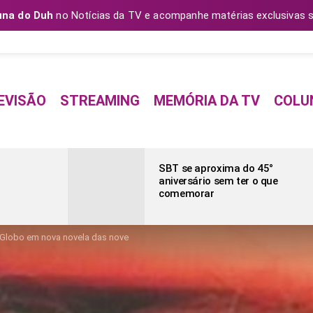
una do Duh
no Notícias da TV e acompanhe matérias exclusivas s
EVISÃO
STREAMING
MEMÓRIA DA TV
COLU
SBT se aproxima do 45°
aniversário sem ter o que
comemorar
à Globo em nova novela das nove