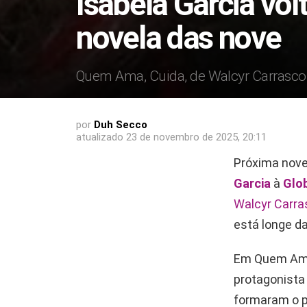
Isabela Garcia vo
novela das nove
Quem Ama, Cuida, de Walcyr Carrasco 
por
Duh Secco
atualizado
23 de novembro de 2025, 20:11
Próxima nove
Garcia
à
Glo
Walcyr Carra
está longe d
Em Quem Ama, 
protagonista
formaram o p