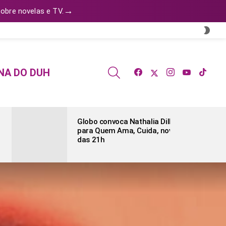
→
obre novelas e TV.
SWI
SKIN
facebook
twitter
instagram
youtube
tiktok
SEARCH
NA DO DUH
Globo convoca Nathalia Dill
para Quem Ama, Cuida, novela
das 21h