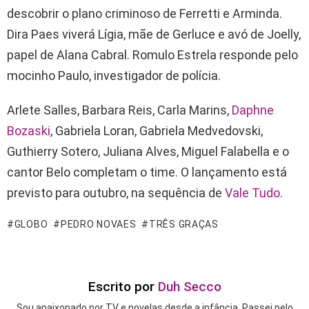
descobrir o plano criminoso de Ferretti e Arminda.
Dira Paes viverá Lígia, mãe de Gerluce e avó de Joelly,
papel de Alana Cabral. Romulo Estrela responde pelo
mocinho Paulo, investigador de polícia.
Arlete Salles, Barbara Reis, Carla Marins,
Daphne
Bozaski
, Gabriela Loran, Gabriela Medvedovski,
Guthierry Sotero, Juliana Alves, Miguel Falabella e o
cantor Belo completam o time. O lançamento está
previsto para outubro, na sequência de
Vale Tudo
.
GLOBO
PEDRO NOVAES
TRÊS GRAÇAS
Escrito por
Duh Secco
Sou apaixonado por TV e novelas desde a infância. Passei pelo