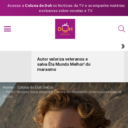
Acesse a
Coluna do Duh
no Notícias da TV e acompanhe matérias
exclusivas sobre novelas e TV.
S
Menu
S
S
ÚLTIMAS
POSTAGENS
Autor valoriza veteranos e
salva Êta Mundo Melhor! do
marasmo
You are here:
Home
Coluna do Duh Secco
Pedro Novaes deve emendar Garota do Momento com nova novela da
Globo