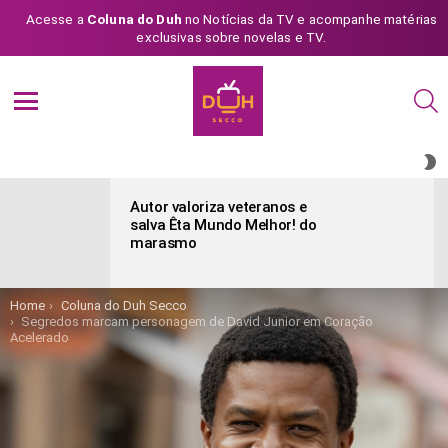
Acesse a
Coluna do Duh
no Notícias da TV e acompanhe matérias
exclusivas sobre novelas e TV.
S
Menu
S
S
ÚLTIMAS
POSTAGENS
Autor valoriza veteranos e
salva Êta Mundo Melhor! do
marasmo
You are here:
Home
Coluna do Duh Secco
Segredos marcam personagem de David Junior em Coração
Acelerado