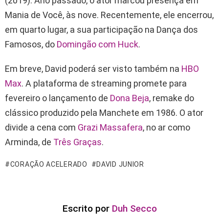
(2019). Ano passado, o ator marcou presença em
Mania de Você, às nove. Recentemente, ele encerrou,
em quarto lugar, a sua participação na Dança dos
Famosos, do
Domingão com Huck
.
Em breve, David poderá ser visto também na
HBO
Max
. A plataforma de streaming promete para
fevereiro o lançamento de
Dona Beja
, remake do
clássico produzido pela Manchete em 1986. O ator
divide a cena com
Grazi Massafera
, no ar como
Arminda, de
Três Graças
.
CORAÇÃO ACELERADO
DAVID JUNIOR
Escrito por
Duh Secco