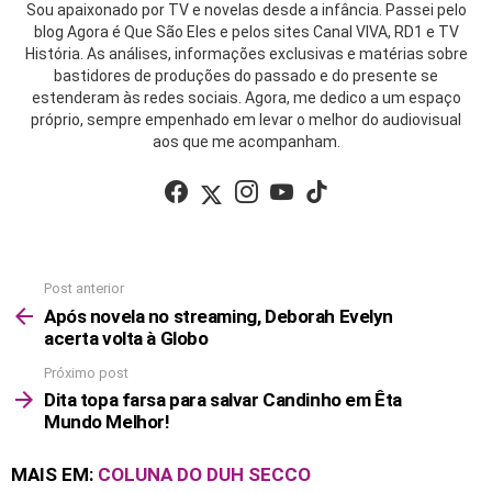
Sou apaixonado por TV e novelas desde a infância. Passei pelo
blog Agora é Que São Eles e pelos sites Canal VIVA, RD1 e TV
História. As análises, informações exclusivas e matérias sobre
bastidores de produções do passado e do presente se
estenderam às redes sociais. Agora, me dedico a um espaço
próprio, sempre empenhado em levar o melhor do audiovisual
aos que me acompanham.
facebook
twitter
instagram
youtube
tiktok
Post anterior
See
more
Após novela no streaming, Deborah Evelyn
acerta volta à Globo
Próximo post
Dita topa farsa para salvar Candinho em Êta
Mundo Melhor!
MAIS EM:
COLUNA DO DUH SECCO