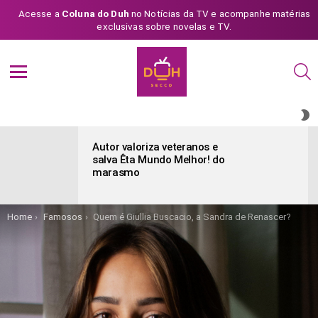
Acesse a
Coluna do Duh
no Notícias da TV e acompanhe matérias
exclusivas sobre novelas e TV.
S
Menu
S
S
ÚLTIMAS
POSTAGENS
Autor valoriza veteranos e
salva Êta Mundo Melhor! do
marasmo
You are here:
Home
Famosos
Quem é Giullia Buscacio, a Sandra de Renascer?