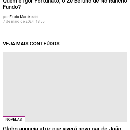
Quem é Igor Fortunato, o Zé Beltino de No Rancho
Fundo?
por
Fabio Marckezini
7 de maio de 2024, 18:55
VEJA MAIS CONTEÚDOS
NOVELAS
Globo anuncia atriz que viverá novo par de João