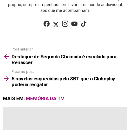
próprio, sempre empenhado em levar o melhor do audiovisual
aos que me acompanham.
facebook
twitter
instagram
youtube
tiktok
Post anterior
See
more
Destaque de Segunda Chamada é escalado para
Renascer
Próximo post
5 novelas esquecidas pelo SBT que o Globoplay
poderia resgatar
MAIS EM:
MEMÓRIA DA TV