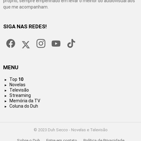
próprio, sempre empenhado em levar o melhor do audiovisual aos
que me acompanham.
SIGA NAS REDES!
facebook
twitter
instagram
youtube
tiktok
MENU
Top
10
Novelas
Televisão
Streaming
Memória da TV
Coluna do Duh
© 2023 Duh Secco - Novelas e Televisão
Sobre o Duh
Entre em contato
Política de Privacidade