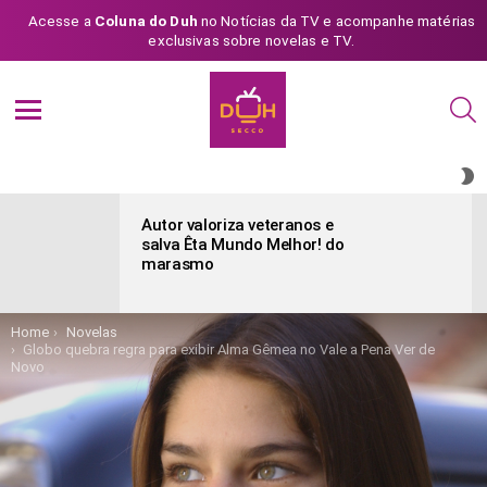
Acesse a
Coluna do Duh
no Notícias da TV e acompanhe matérias
exclusivas sobre novelas e TV.
S
Menu
S
S
ÚLTIMAS
POSTAGENS
Autor valoriza veteranos e
salva Êta Mundo Melhor! do
marasmo
You are here:
Home
Novelas
Globo quebra regra para exibir Alma Gêmea no Vale a Pena Ver de
Novo