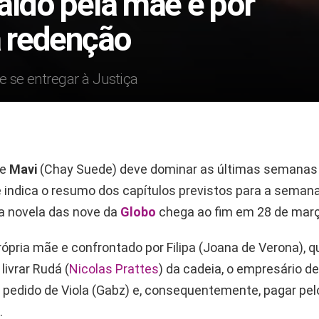
aído pela mãe e por
a redenção
 se entregar à Justiça
de
Mavi
(Chay Suede) deve dominar as últimas semanas
ue indica o resumo dos capítulos previstos para a semana
 a novela das nove da
Globo
chega ao fim em 28 de març
rópria mãe e confrontado por Filipa (Joana de Verona), 
 livrar Rudá (
Nicolas Prattes
) da cadeia, o empresário de
 pedido de Viola (Gabz) e, consequentemente, pagar pe
.