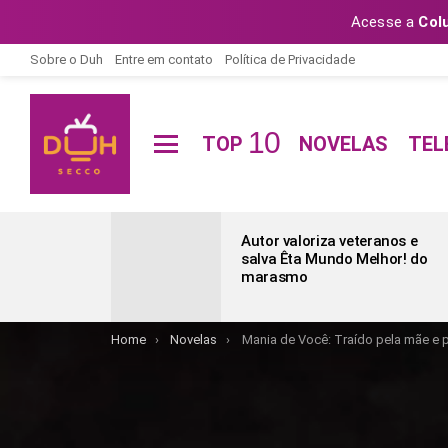
Acesse a
Col
Sobre o Duh
Entre em contato
Política de Privacidade
10
TOP
NOVELAS
TEL
Menu
ÚLTIMAS
POSTAGENS
Autor valoriza veteranos e
salva Êta Mundo Melhor! do
marasmo
You are here:
Home
Novelas
Mania de Você: Traído pela mãe e p