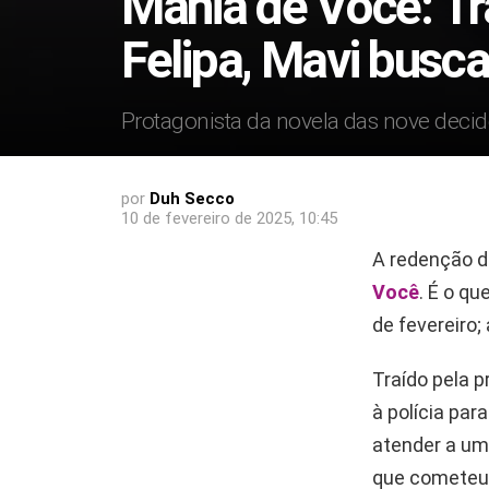
Mania de Você: Tr
Felipa, Mavi busc
Protagonista da novela das nove decide
por
Duh Secco
10 de fevereiro de 2025, 10:45
A redenção 
Você
. É o q
de fevereiro;
Traído pela p
à polícia para
atender a um
que cometeu