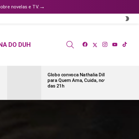
→
obre novelas e TV.
SWI
SKIN
facebook
twitter
instagram
youtube
tiktok
SEARCH
NA DO DUH
Globo convoca Nathalia Dill
para Quem Ama, Cuida, novela
das 21h