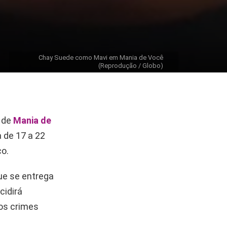
Chay Suede como Mavi em Mania de Você
(Reprodução / Globo)
 de
Mania de
 de 17 a 22
o.
que se entrega
cidirá
los crimes