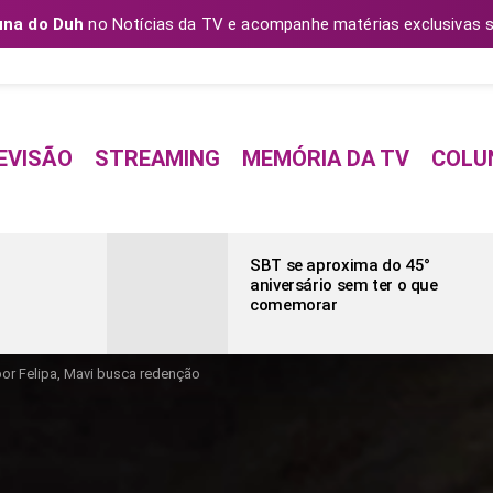
una do Duh
no Notícias da TV e acompanhe matérias exclusivas s
EVISÃO
STREAMING
MEMÓRIA DA TV
COLU
SBT se aproxima do 45°
aniversário sem ter o que
comemorar
or Felipa, Mavi busca redenção