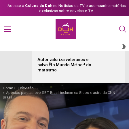
Acesse a
Coluna do Duh
no Notícias da TV e acompanhe matérias
exclusivas sobre novelas e TV.
S
Menu
S
S
ÚLTIMAS
POSTAGENS
Autor valoriza veteranos e
salva Êta Mundo Melhor! do
marasmo
You are here:
Home
Televisão
Apostas para o novo SBT Brasil incluem ex-Globo e astro da CNN
Brasil