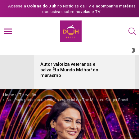
Acesse a
Coluna do Duh
no Notícias da TV e acompanhe matérias
exclusivas sobre novelas e TV.
S
Menu
S
S
ÚLTIMAS
POSTAGENS
Autor valoriza veteranos e
salva Êta Mundo Melhor! do
marasmo
You are here:
Home
Televisão
Dira Paes participa de edição especial do The Masked Singer Brasil