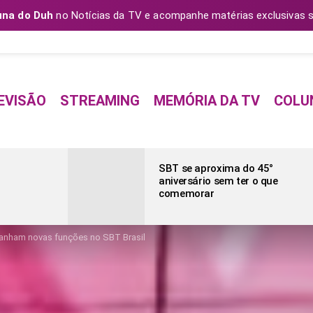
una do Duh
no Notícias da TV e acompanhe matérias exclusivas s
EVISÃO
STREAMING
MEMÓRIA DA TV
COLU
SBT se aproxima do 45°
aniversário sem ter o que
comemorar
ganham novas funções no SBT Brasil