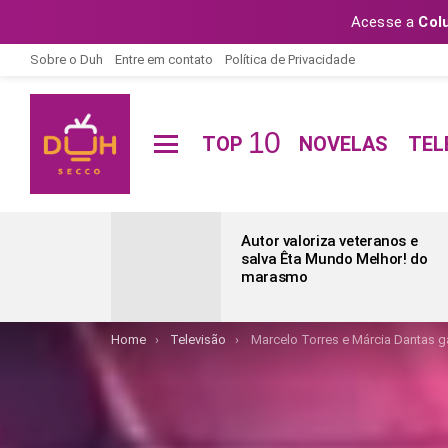
Acesse a
Col
Sobre o Duh
Entre em contato
Política de Privacidade
10
TOP
NOVELAS
TEL
Menu
ÚLTIMAS
POSTAGENS
Autor valoriza veteranos e
salva Êta Mundo Melhor! do
marasmo
You are here:
Home
Televisão
Marcelo Torres e Márcia Dantas 