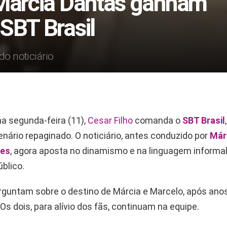
 Márcia Dantas ganham
SBT Brasil
o noticiário
ma segunda-feira (11),
Cesar Filho
comanda o
SBT Brasil
nário repaginado. O noticiário, antes conduzido por
Már
res
, agora aposta no dinamismo e na linguagem informal
blico.
rguntam sobre o destino de Márcia e Marcelo, após ano
. Os dois, para alívio dos fãs, continuam na equipe.