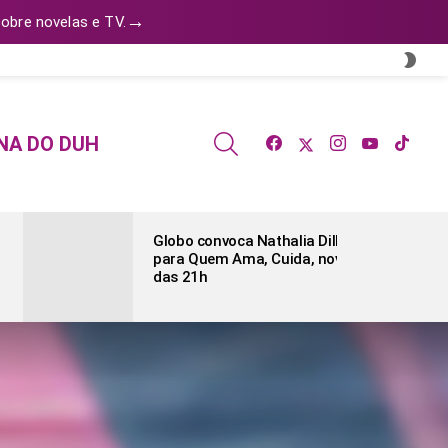
→
obre novelas e TV.
SWI
SKIN
facebook
twitter
instagram
youtube
tiktok
SEARCH
NA DO DUH
Globo convoca Nathalia Dill
para Quem Ama, Cuida, novela
das 21h