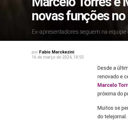
Marcelo Torres e
novas funções no 
Ex-apresentadores seguem na equipe d
por
Fabio Marckezini
16 de março de 2024, 18:55
Desde a últi
renovado e ce
Marcelo Tor
próxima do pú
Muitos se pe
do telejornal