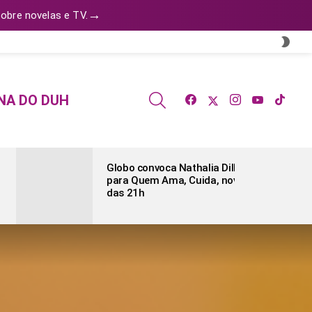
→
obre novelas e TV.
SWI
SKIN
facebook
twitter
instagram
youtube
tiktok
SEARCH
NA DO DUH
Globo convoca Nathalia Dill
para Quem Ama, Cuida, novela
das 21h