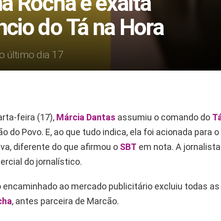
na Rocha e exalta
ncio do Tá na Hora
o último dia 17
rta-feira (17),
Márcia Dantas
assumiu o comando do
Tá
o do Povo. E, ao que tudo indica, ela foi acionada para 
iva, diferente do que afirmou o
SBT
em nota. A jornalista
rcial do jornalístico.
encaminhado ao mercado publicitário excluiu todas a
cha
, antes parceira de Marcão.