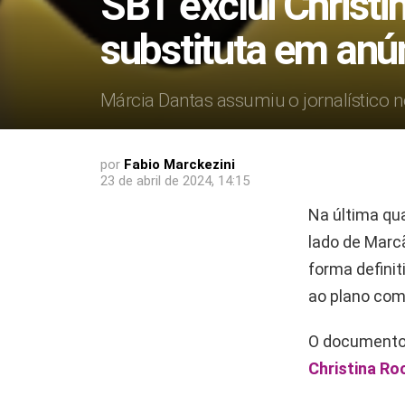
SBT exclui Christi
substituta em anú
Márcia Dantas assumiu o jornalístico n
por
Fabio Marckezini
23 de abril de 2024, 14:15
Na última qua
lado de Marcã
forma definit
ao plano come
O documento 
Christina Ro