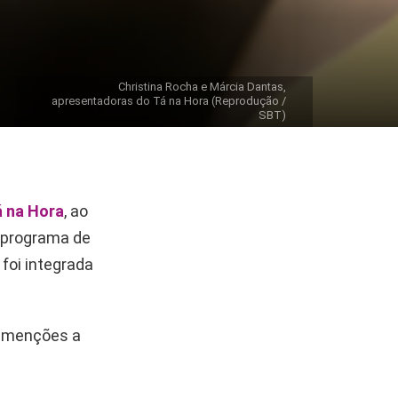
Christina Rocha e Márcia Dantas,
apresentadoras do Tá na Hora (Reprodução /
SBT)
 na Hora
, ao
o programa de
 foi integrada
s menções a