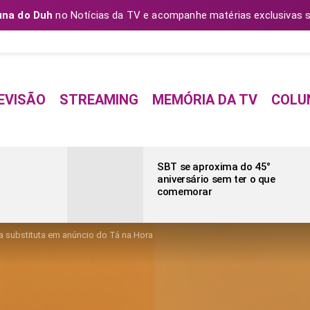
una do Duh
no Notícias da TV e acompanhe matérias exclusivas s
EVISÃO
STREAMING
MEMÓRIA DA TV
COLU
SBT se aproxima do 45°
aniversário sem ter o que
comemorar
ta substituta em anúncio do Tá na Hora