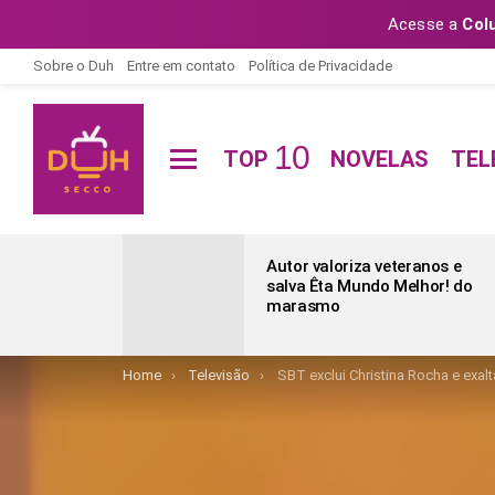
Acesse a
Col
Sobre o Duh
Entre em contato
Política de Privacidade
10
TOP
NOVELAS
TEL
Menu
ÚLTIMAS
POSTAGENS
Autor valoriza veteranos e
salva Êta Mundo Melhor! do
marasmo
You are here:
Home
Televisão
SBT exclui Christina Rocha e exal