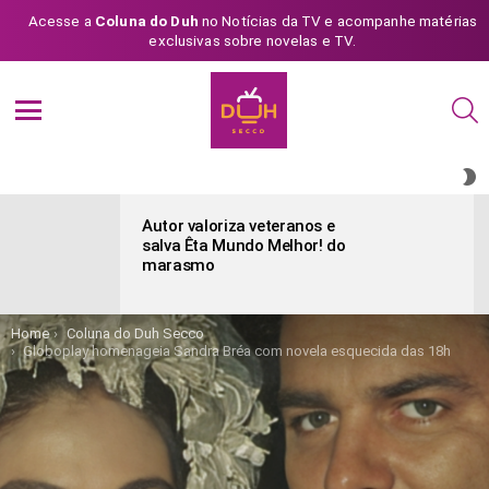
Acesse a
Coluna do Duh
no Notícias da TV e acompanhe matérias
exclusivas sobre novelas e TV.
S
Menu
S
S
ÚLTIMAS
POSTAGENS
Autor valoriza veteranos e
salva Êta Mundo Melhor! do
marasmo
You are here:
Home
Coluna do Duh Secco
Globoplay homenageia Sandra Bréa com novela esquecida das 18h