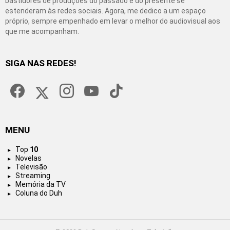
bastidores de produções do passado e do presente se
estenderam às redes sociais. Agora, me dedico a um espaço
próprio, sempre empenhado em levar o melhor do audiovisual aos
que me acompanham.
SIGA NAS REDES!
facebook
twitter
instagram
youtube
tiktok
MENU
Top
10
Novelas
Televisão
Streaming
Memória da TV
Coluna do Duh