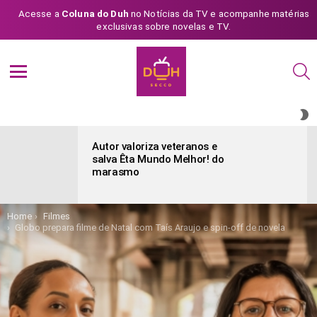
Acesse a
Coluna do Duh
no Notícias da TV e acompanhe matérias
exclusivas sobre novelas e TV.
S
Menu
S
S
ÚLTIMAS
POSTAGENS
Autor valoriza veteranos e
salva Êta Mundo Melhor! do
marasmo
You are here:
Home
Filmes
Globo prepara filme de Natal com Taís Araujo e spin-off de novela