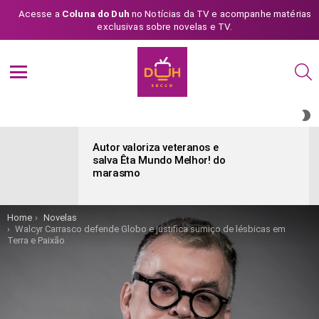
Acesse a
Coluna do Duh
no Notícias da TV e acompanhe matérias
exclusivas sobre novelas e TV.
S
Menu
S
S
ÚLTIMAS
POSTAGENS
Autor valoriza veteranos e
salva Êta Mundo Melhor! do
marasmo
You are here:
Home
Novelas
Walcyr Carrasco defende Globo e justifica sumiço de lésbicas em
Terra e Paixão