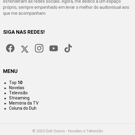
estenderam às redes sociais. Agora, me dedico a um espaço
próprio, sempre empenhado em levar o melhor do audiovisual aos
que me acompanham.
SIGA NAS REDES!
facebook
twitter
instagram
youtube
tiktok
MENU
Top
10
Novelas
Televisão
Streaming
Memória da TV
Coluna do Duh
© 2023 Duh Secco - Novelas e Televisão