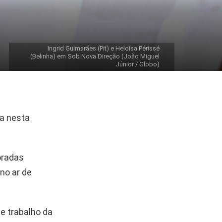
Ingrid Guimarães (Pit) e Heloisa Périssé
(Belinha) em Sob Nova Direção (João Miguel
Júnior / Globo)
ta nesta
oradas
, no ar de
de trabalho da