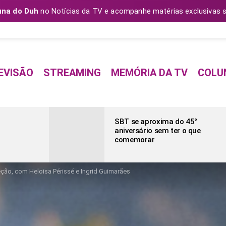
una do Duh
no Notícias da TV e acompanhe matérias exclusivas s
EVISÃO
STREAMING
MEMÓRIA DA TV
COLU
SBT se aproxima do 45°
aniversário sem ter o que
comemorar
ção, com Heloisa Périssé e Ingrid Guimarães