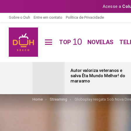
Acesse a
Col
Sobre o Duh
Entre em contato
Política de Privacidade
10
TOP
NOVELAS
TEL
Menu
ÚLTIMAS
POSTAGENS
Autor valoriza veteranos e
salva Êta Mundo Melhor! do
marasmo
You are here:
Home
Streaming
Globoplay resgata Sob Nova Dire