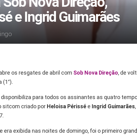
 Sob Nova Direção,
sé e Ingrid Guimarães
mingo
abre os resgates de abril com
Sob Nova Direção
, de vol
 (1°).
 disponibiliza para todos os assinantes as quatro temp
 sitcom criado por
Heloisa Périssé
e
Ingrid Guimarães
7.
e era exibida nas noites de domingo, foi o primeiro gran