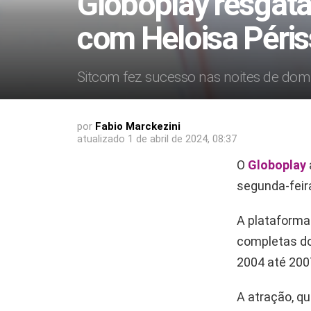
Globoplay resgata
com Heloisa Péris
Sitcom fez sucesso nas noites de do
por
Fabio Marckezini
atualizado
1 de abril de 2024, 08:37
O
Globoplay
segunda-feira
A plataforma
completas do
2004 até 200
A atração, qu