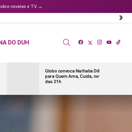
→
obre novelas e TV.
SWI
SKIN
facebook
twitter
instagram
youtube
tiktok
SEARCH
NA DO DUH
Globo convoca Nathalia Dill
para Quem Ama, Cuida, novela
das 21h