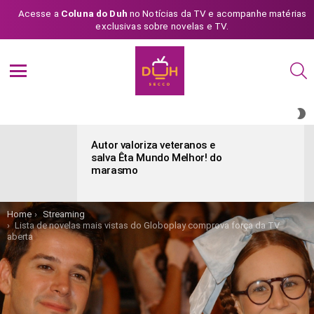
Acesse a
Coluna do Duh
no Notícias da TV e acompanhe matérias
exclusivas sobre novelas e TV.
S
Menu
S
S
ÚLTIMAS
POSTAGENS
Autor valoriza veteranos e
salva Êta Mundo Melhor! do
marasmo
You are here:
Home
Streaming
Lista de novelas mais vistas do Globoplay comprova força da TV
aberta