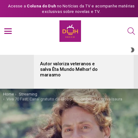
Acesse a
Coluna do Duh
no Notícias da TV e acompanhe matérias
exclusivas sobre novelas e TV.
S
Menu
S
S
ÚLTIMAS
POSTAGENS
Autor valoriza veteranos e
salva Êta Mundo Melhor! do
marasmo
You are here:
Home
Streaming
Viva 70 Fast: Canal gratuito da Globo disponibiliza Escrava Isaura