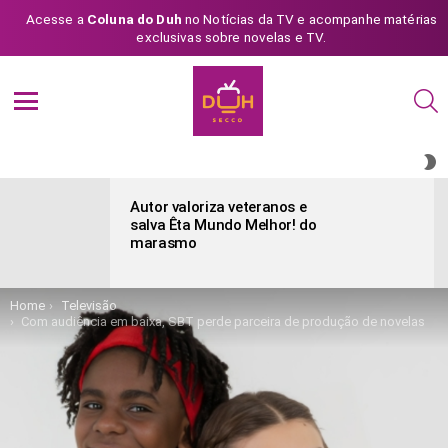
Acesse a
Coluna do Duh
no Notícias da TV e acompanhe matérias
exclusivas sobre novelas e TV.
S
Menu
S
S
ÚLTIMAS
POSTAGENS
Autor valoriza veteranos e
salva Êta Mundo Melhor! do
marasmo
You are here:
Home
Televisão
Com audiência em baixa, SBT perde parceira de produção de novelas