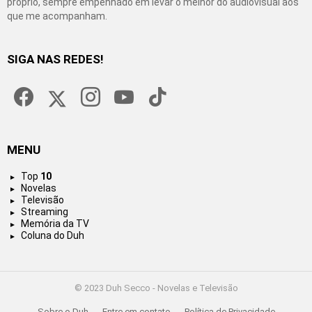
próprio, sempre empenhado em levar o melhor do audiovisual aos
que me acompanham.
SIGA NAS REDES!
facebook
twitter
instagram
youtube
tiktok
MENU
Top
10
Novelas
Televisão
Streaming
Memória da TV
Coluna do Duh
© 2023 Duh Secco - Novelas e Televisão
Sobre o Duh
Entre em contato
Política de Privacidade