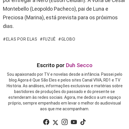
por entregar a Nero (Edson Celulari). A volta de César
Montebello (Leopoldo Pacheco), pai de Luna e
Preciosa (Marina), está prevista para os próximos
dias.
ELAS POR ELAS
FUZUÊ
GLOBO
Escrito por
Duh Secco
Sou apaixonado por TV e novelas desde a infância. Passei pelo
blog Agora é Que São Eles e pelos sites Canal VIVA, RD1 e TV
História. As análises, informações exclusivas e matérias sobre
bastidores de produções do passado e do presente se
estenderam às redes sociais. Agora, me dedico a um espaço
próprio, sempre empenhado em levar o melhor do audiovisual
aos que me acompanham.
facebook
twitter
instagram
youtube
tiktok