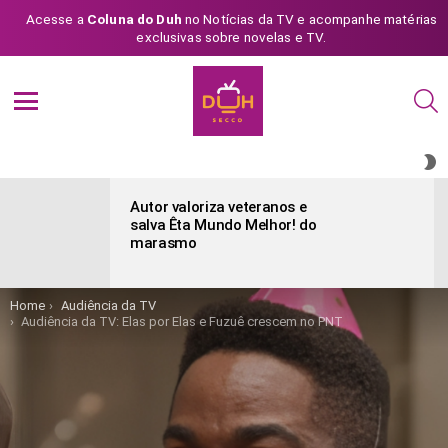
Acesse a
Coluna do Duh
no Notícias da TV e acompanhe matérias
exclusivas sobre novelas e TV.
S
Menu
S
S
ÚLTIMAS
POSTAGENS
Autor valoriza veteranos e
salva Êta Mundo Melhor! do
marasmo
You are here:
Home
Audiência da TV
Audiência da TV: Elas por Elas e Fuzuê crescem no PNT