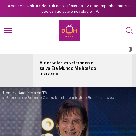
Acesse a
Coluna do Duh
no Notícias da TV e acompanhe matérias
exclusivas sobre novelas e TV.
S
Menu
S
S
ÚLTIMAS
POSTAGENS
Autor valoriza veteranos e
salva Êta Mundo Melhor! do
marasmo
You are here:
Home
Audiência da TV
Especial de Roberto Carlos bomba em todo o Brasil e na web